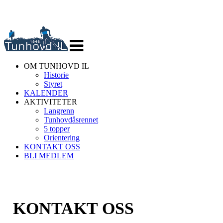
Veksle
navigasjon
OM TUNHOVD IL
Historie
Styret
KALENDER
AKTIVITETER
Langrenn
Tunhovdåsrennet
5 topper
Orientering
KONTAKT OSS
BLI MEDLEM
KONTAKT OSS