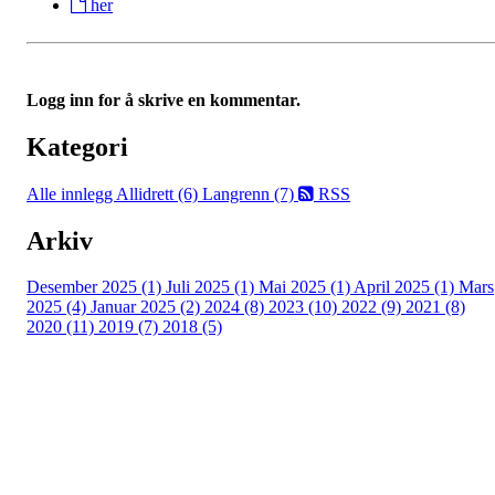
her
Logg inn for å skrive en kommentar.
Kategori
Alle innlegg
Allidrett (6)
Langrenn (7)
RSS
Arkiv
Desember 2025 (1)
Juli 2025 (1)
Mai 2025 (1)
April 2025 (1)
Mars
2025 (4)
Januar 2025 (2)
2024 (8)
2023 (10)
2022 (9)
2021 (8)
2020 (11)
2019 (7)
2018 (5)
Tunhovd Idrettslag