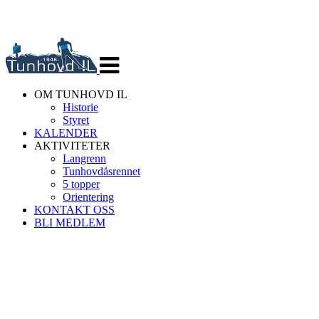
Veksle
navigasjon
OM TUNHOVD IL
Historie
Styret
KALENDER
AKTIVITETER
Langrenn
Tunhovdåsrennet
5 topper
Orientering
KONTAKT OSS
BLI MEDLEM