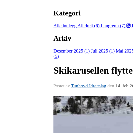
Kategori
Alle innlegg
Allidrett (6)
Langrenn (7)
Arkiv
Desember 2025 (1)
Juli 2025 (1)
Mai 2025
(5)
Skikarusellen flytte
Postet av
Tunhovd Idrettslag
den
14. feb 