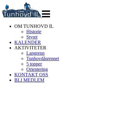
Veksle
navigasjon
OM TUNHOVD IL
Historie
Styret
KALENDER
AKTIVITETER
Langrenn
Tunhovdåsrennet
5 topper
Orientering
KONTAKT OSS
BLI MEDLEM