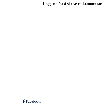
Logg inn for å skrive en kommentar.
Tunhovd Idrettslag
Tunhovdvegen 2164, 3544 TUNHOVD
Org. nr.: 984 302 517
post@tunhovdil.no
Bli medlem i klubben!
Trykk her for innmelding
Facebook