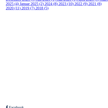
2025 (4)
Januar 2025 (2)
2024 (8)
2023 (10)
2022 (9)
2021 (8)
2020 (11)
2019 (7)
2018 (5)
Tunhovd Idrettslag
Tunhovdvegen 2164, 3544 TUNHOVD
Org. nr.: 984 302 517
post@tunhovdil.no
Bli medlem i klubben!
Trykk her for innmelding
Facebook