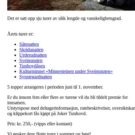
Det er satt opp sju turer av ulik lengde og vanskelighetsgrad.
Årets turer er:
Såtenatten
Skridunatten
Urderudnatten
Sveinsnuten
Tunhovdåsen
Kulturminnet «Minnesteinen under Sveinsnuten»
Synstegardnatten
5 topper arrangeres i perioden juni til 1. november.
Er du innom fem eller flere av turene vil du bli tildelt premie for
innsatsen.
Utstyrspose med deltagerinformasjon, rutebeskrivelser, oversiktskar
og klippekort fås kjøpt på Joker Tunhovd.
Pris: kr. 250,- (vipps eller kontant)
Vi ønsker dere flotte turer i sommer og høst!