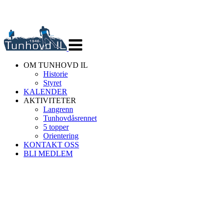
Veksle
navigasjon
OM TUNHOVD IL
Historie
Styret
KALENDER
AKTIVITETER
Langrenn
Tunhovdåsrennet
5 topper
Orientering
KONTAKT OSS
BLI MEDLEM