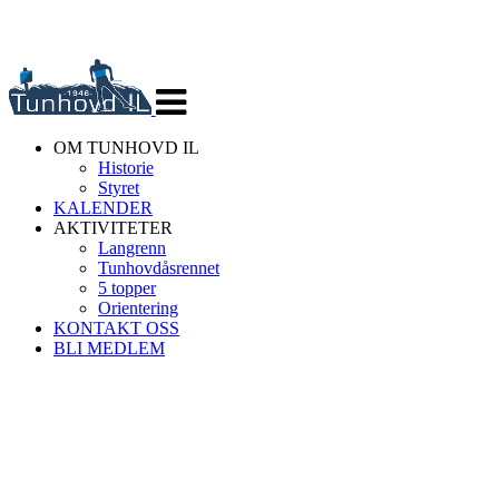
Veksle
navigasjon
OM TUNHOVD IL
Historie
Styret
KALENDER
AKTIVITETER
Langrenn
Tunhovdåsrennet
5 topper
Orientering
KONTAKT OSS
BLI MEDLEM