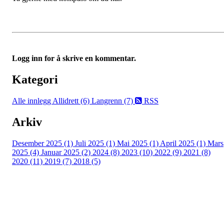
Logg inn for å skrive en kommentar.
Kategori
Alle innlegg
Allidrett (6)
Langrenn (7)
RSS
Arkiv
Desember 2025 (1)
Juli 2025 (1)
Mai 2025 (1)
April 2025 (1)
Mars
2025 (4)
Januar 2025 (2)
2024 (8)
2023 (10)
2022 (9)
2021 (8)
2020 (11)
2019 (7)
2018 (5)
Tunhovd Idrettslag