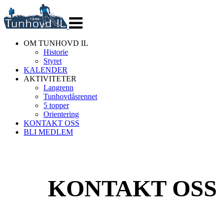
Veksle
navigasjon
OM TUNHOVD IL
Historie
Styret
KALENDER
AKTIVITETER
Langrenn
Tunhovdåsrennet
5 topper
Orientering
KONTAKT OSS
BLI MEDLEM
KONTAKT OSS