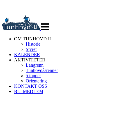
Veksle
navigasjon
OM TUNHOVD IL
Historie
Styret
KALENDER
AKTIVITETER
Langrenn
Tunhovdåsrennet
5 topper
Orientering
KONTAKT OSS
BLI MEDLEM