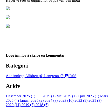
Håper vi sees til dugnad for bygda vår, vell møtt!
Logg inn for å skrive en kommentar.
Kategori
Alle innlegg
Allidrett (6)
Langrenn (7)
RSS
Arkiv
Desember 2025 (1)
Juli 2025 (1)
Mai 2025 (1)
April 2025 (1)
Mars
2025 (4)
Januar 2025 (2)
2024 (8)
2023 (10)
2022 (9)
2021 (8)
2020 (11)
2019 (7)
2018 (5)