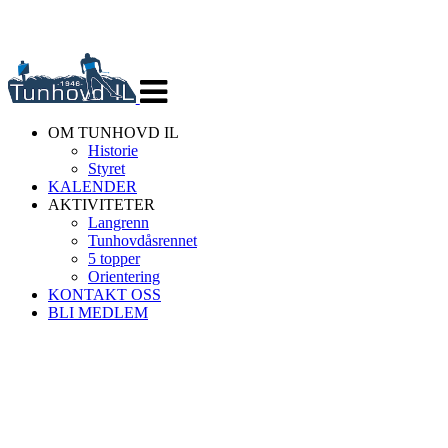
Veksle
navigasjon
OM TUNHOVD IL
Historie
Styret
KALENDER
AKTIVITETER
Langrenn
Tunhovdåsrennet
5 topper
Orientering
KONTAKT OSS
BLI MEDLEM