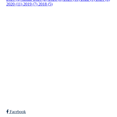
2020 (11)
2019 (7)
2018 (5)
Tunhovd Idrettslag
Tunhovdvegen 2164, 3544 TUNHOVD
Org. nr.: 984 302 517
post@tunhovdil.no
Bli medlem i klubben!
Trykk her for innmelding
Facebook