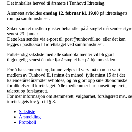
Det innkalles herved til årsmøte i Tunhovd Idrettslag.
Årsmøtet avholdes
onsdag 12. februar kl. 19.00
på idrettslagets
rom på samfunnshuset.
Saker som et medlem ønsker behandlet på årsmøtet må sendes styre
senest 29. januar.
Dette kan sendes via e-post til: post@tunhovdil.no, eller det kan
legges i postkassa til idrettslaget ved samfunnshuset.
Fullstendig saksliste med alle saksdokumenter vil bli gjort
tilgjengelig senest én uke før årsmøtet her på hjemmesiden.
For å ha stemmerett og kunne velges til verv må man ha vært
medlem av Tunhovd IL i minst én måned, fylle minst 15 år i det
kalenderåret årsmøtet avholdes, og ha gjort opp sine økonomiske
forpliktelser til idrettslaget. Alle medlemmer har uansett møterett,
talerett og forslagsrett.
For mer informasjon om stemmerett, valgbarhet, forslagsrett mv., se
idrettslagets lov § 5 til § 8.
Saksliste
Årsmelding
Protokoll