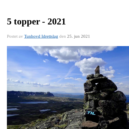
5 topper - 2021
Postet av
Tunhovd Idrettslag
den
25. jun 2021