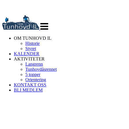
Veksle
navigasjon
OM TUNHOVD IL
Historie
Styret
KALENDER
AKTIVITETER
Langrenn
Tunhovdåsrennet
5 topper
Orientering
KONTAKT OSS
BLI MEDLEM