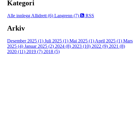
Kategori
Alle innlegg
Allidrett (6)
Langrenn (7)
RSS
Arkiv
Desember 2025 (1)
Juli 2025 (1)
Mai 2025 (1)
April 2025 (1)
Mars
2025 (4)
Januar 2025 (2)
2024 (8)
2023 (10)
2022 (9)
2021 (8)
2020 (11)
2019 (7)
2018 (5)
Tunhovd Idrettslag
Tunhovdvegen 2164, 3544 TUNHOVD
Org. nr.: 984 302 517
post@tunhovdil.no