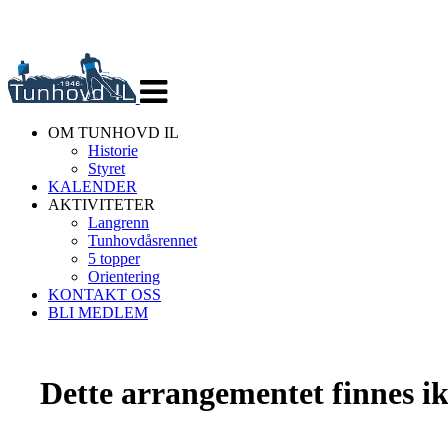
Veksle
navigasjon
OM TUNHOVD IL
Historie
Styret
KALENDER
AKTIVITETER
Langrenn
Tunhovdåsrennet
5 topper
Orientering
KONTAKT OSS
BLI MEDLEM
Dette arrangementet finnes ikk