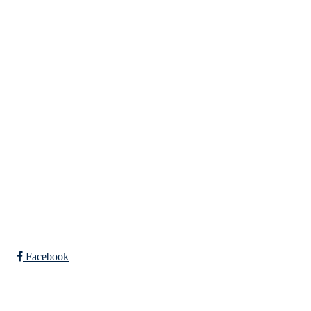
Tunhovd Idrettslag
Tunhovdvegen 2164, 3544 TUNHOVD
Org. nr.: 984 302 517
post@tunhovdil.no
Bli medlem i klubben!
Trykk her for innmelding
Facebook