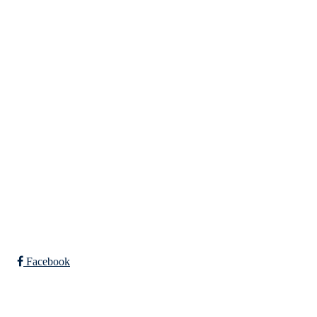
Tunhovd Idrettslag
Tunhovdvegen 2164, 3544 TUNHOVD
Org. nr.: 984 302 517
post@tunhovdil.no
Bli medlem i klubben!
Trykk her for innmelding
Facebook