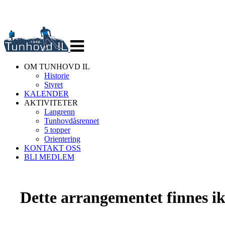
Veksle
navigasjon
OM TUNHOVD IL
Historie
Styret
KALENDER
AKTIVITETER
Langrenn
Tunhovdåsrennet
5 topper
Orientering
KONTAKT OSS
BLI MEDLEM
Dette arrangementet finnes ikk