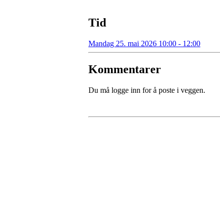
Tid
Mandag 25. mai 2026 10:00 - 12:00
Kommentarer
Du må logge inn for å poste i veggen.
Tunhovd Idrettslag
Tunhovdvegen 2164, 3544 TUNHOVD
Org. nr.: 984 302 517