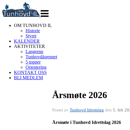
Veksle
navigasjon
OM TUNHOVD IL
Historie
Styret
KALENDER
AKTIVITETER
Langrenn
Tunhovdåsrennet
5 topper
Orientering
KONTAKT OSS
BLI MEDLEM
Årsmøte 2026
Postet av
Tunhovd Idrettslag
den
5. feb 20
Årsmøte i Tunhovd Idrettslag 2026