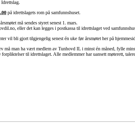
Idrettslag.
8
.00
på idrettslagets rom på samfunnshuset.
rsmøtet må sendes styret senest 1. mars.
vdil.no, eller det kan legges i postkassa til idrettslaget ved samfunnshus
er vil bli gjort tilgjengelig senest én uke før årsmøtet her på hjemmesi
erv må man ha vært medlem av Tunhovd IL i minst én måned, fylle minst 
rpliktelser til idrettslaget. Alle medlemmer har uansett møterett, taleret