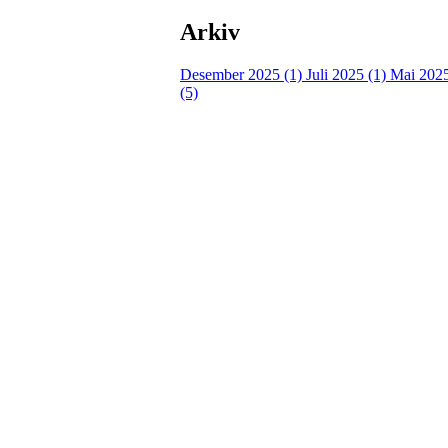
Arkiv
Desember 2025 (1)
Juli 2025 (1)
Mai 2025
(5)
Tunhovd Idrettslag
Tunhovdvegen 2164, 3544 TUNHOVD
Org. nr.: 984 302 517
post@tunhovdil.no
Bli medlem i klubben!