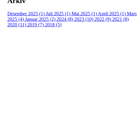
Arkiv
Desember 2025 (1)
Juli 2025 (1)
Mai 2025 (1)
April 2025 (1)
Mars
2025 (4)
Januar 2025 (2)
2024 (8)
2023 (10)
2022 (9)
2021 (8)
2020 (11)
2019 (7)
2018 (5)
Tunhovd Idrettslag
Tunhovdvegen 2164, 3544 TUNHOVD
Org. nr.: 984 302 517
post@tunhovdil.no
Bli medlem i klubben!