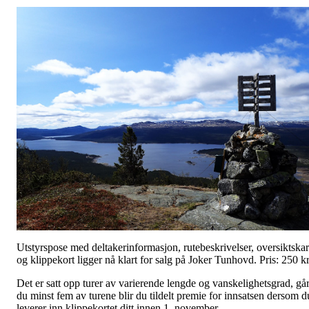
Utstyrspose med deltakerinformasjon, rutebeskrivelser, oversiktskar
og klippekort ligger nå klart for salg på Joker Tunhovd. Pris: 250 kr
Det er satt opp turer av varierende lengde og vanskelighetsgrad, gå
du minst fem av turene blir du tildelt premie for innsatsen dersom d
leverer inn klippekortet ditt innen 1. november.