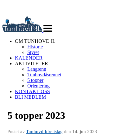
Veksle
navigasjon
OM TUNHOVD IL
Historie
Styret
KALENDER
AKTIVITETER
Langrenn
Tunhovdåsrennet
5 topper
Orientering
KONTAKT OSS
BLI MEDLEM
5 topper 2023
Postet av
Tunhovd Idrettslag
den
14. jun 2023