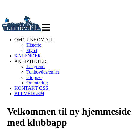
Veksle
navigasjon
OM TUNHOVD IL
Historie
Styret
KALENDER
AKTIVITETER
Langrenn
Tunhovdåsrennet
5 topper
Orientering
KONTAKT OSS
BLI MEDLEM
Velkommen til ny hjemmeside
med klubbapp