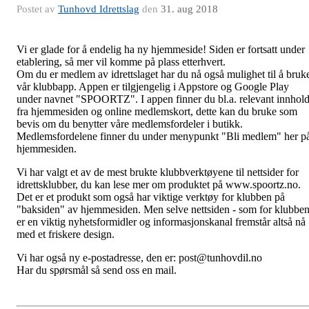
Postet av
Tunhovd Idrettslag
den
31. aug 2018
Vi er glade for å endelig ha ny hjemmeside! Siden er fortsatt under
etablering, så mer vil komme på plass etterhvert.
Om du er medlem av idrettslaget har du nå også mulighet til å bruk
vår klubbapp. Appen er tilgjengelig i Appstore og Google Play
under navnet "SPOORTZ". I appen finner du bl.a. relevant innhol
fra hjemmesiden og online medlemskort, dette kan du bruke som
bevis om du benytter våre medlemsfordeler i butikk.
Medlemsfordelene finner du under menypunkt "Bli medlem" her p
hjemmesiden.
Vi har valgt et av de mest brukte klubbverktøyene til nettsider for
idrettsklubber, du kan lese mer om produktet på www.spoortz.no.
Det er et produkt som også har viktige verktøy for klubben på
"baksiden" av hjemmesiden. Men selve nettsiden - som for klubbe
er en viktig nyhetsformidler og informasjonskanal fremstår altså nå
med et friskere design.
Vi har også ny e-postadresse, den er: post@tunhovdil.no
Har du spørsmål så send oss en mail.