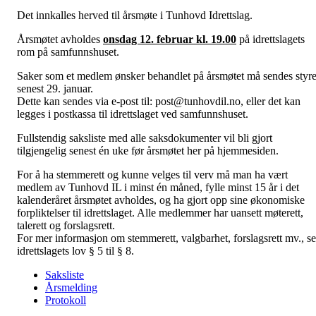
Det innkalles herved til årsmøte i Tunhovd Idrettslag.
Årsmøtet avholdes
onsdag 12. februar kl. 19.00
på idrettslagets
rom på samfunnshuset.
Saker som et medlem ønsker behandlet på årsmøtet må sendes styre
senest 29. januar.
Dette kan sendes via e-post til: post@tunhovdil.no, eller det kan
legges i postkassa til idrettslaget ved samfunnshuset.
Fullstendig saksliste med alle saksdokumenter vil bli gjort
tilgjengelig senest én uke før årsmøtet her på hjemmesiden.
For å ha stemmerett og kunne velges til verv må man ha vært
medlem av Tunhovd IL i minst én måned, fylle minst 15 år i det
kalenderåret årsmøtet avholdes, og ha gjort opp sine økonomiske
forpliktelser til idrettslaget. Alle medlemmer har uansett møterett,
talerett og forslagsrett.
For mer informasjon om stemmerett, valgbarhet, forslagsrett mv., se
idrettslagets lov § 5 til § 8.
Saksliste
Årsmelding
Protokoll