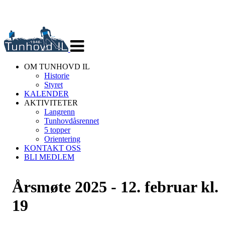
Veksle
navigasjon
OM TUNHOVD IL
Historie
Styret
KALENDER
AKTIVITETER
Langrenn
Tunhovdåsrennet
5 topper
Orientering
KONTAKT OSS
BLI MEDLEM
Årsmøte 2025 - 12. februar kl.
19