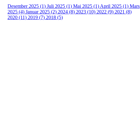
Desember 2025 (1)
Juli 2025 (1)
Mai 2025 (1)
April 2025 (1)
Mars
2025 (4)
Januar 2025 (2)
2024 (8)
2023 (10)
2022 (9)
2021 (8)
2020 (11)
2019 (7)
2018 (5)
Tunhovd Idrettslag
Tunhovdvegen 2164, 3544 TUNHOVD
Org. nr.: 984 302 517
post@tunhovdil.no
Bli medlem i klubben!
Trykk her for innmelding